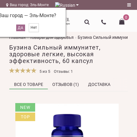
Ваш город: Эль-Монте
Ваш город —
Эль-Монте
?
0
Регистрация
Главная
Товары для Здоровья
Бузина Сильный иммунитет, 
Авторизация
Бузина Сильный иммунитет,
magazin@l-
здоровые легкие, высокая
naturel.ru
эффективность, 60 капсул
Мои
5 из 5
Отзывы: 1
закладки
0
ВСЕ О ТОВАРЕ
ОТЗЫВОВ (1)
ДОСТАВКА
Сравнение
товаров
0
NEW
TOP