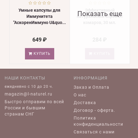
Умные капсулы для
Эффективный
Показать еще
Иммунитета
натуральный спрей от
"АскоренИммуно U&quo...
комаров, 30 мл.
649 ₽
284 ₽
КУПИТЬ
КУПИТЬ
НАШИ КОНТАКТЫ
ИНФОРМАЦИЯ
ежедневно c 10 до 20 ч.
Заказ и Оплата
magazin@l-naturel.ru
О нас
Быстро отправим по всей
Доставка
России и бывшим
Договор - оферта.
странам СНГ
Политика
конфиденциальности
Связаться с нами