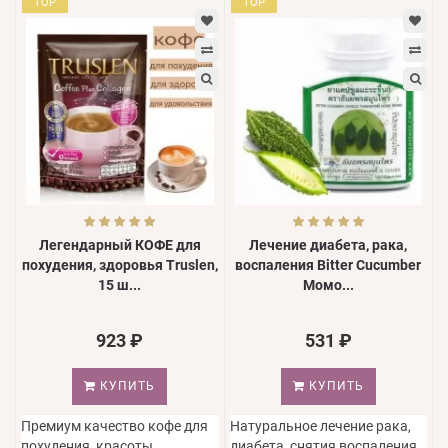
TOP
TOP
Легендарный КОФЕ для
Лечение диабета, рака,
похудения, здоровья Truslen,
воспаления Bitter Cucumber
15 ш...
Момо...
923 ₽
531 ₽
КУПИТЬ
КУПИТЬ
Премиум качество кофе для
Натуральное лечение рака,
похудения, красоты,
диабета, снятия воспаления,