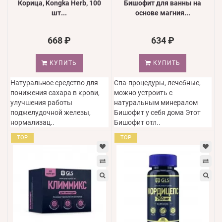
Корица, Kongka Herb, 100
Бишофит для ванны на
шт...
основе магния...
668 ₽
634 ₽
КУПИТЬ
КУПИТЬ
Натуральное средство для
Спа-процедуры, лечебные,
понижения сахара в крови,
можно устроить с
улучшения работы
натуральным минералом
поджелудочной железы,
Бишофит у себя дома Этот
нормализац..
Бишофит отл..
TOP
TOP