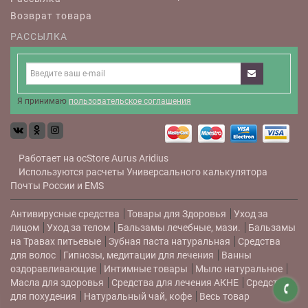
Возврат товара
РАССЫЛКА
Я принимаю
пользовательское соглашения
Работает на
ocStore
Aurus
Aridius
Используются расчеты
Универсального калькулятора
Почты России и EMS
Антивирусные средства
Товары для Здоровья
Уход за
лицом
Уход за телом
Бальзамы лечебные, мази.
Бальзамы
на Травах питьевые
Зубная паста натуральная
Средства
для волос
Гипнозы, медитации для лечения
Ванны
оздоравливающие
Интимные товары
Мыло натуральное
Масла для здоровья
Средства для лечения АКНЕ
Средства
для похудения
Натуральный чай, кофе
Весь товар