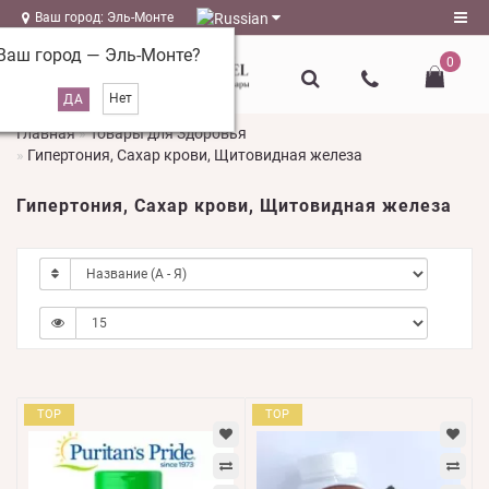
Ваш город: Эль-Монте
Ваш город —
Эль-Монте
?
0
Регистрация
Главная
Товары для Здоровья
Авторизация
Гипертония, Сахар крови, Щитовидная железа
magazin@l-
Гипертония, Сахар крови, Щитовидная железа
naturel.ru
Мои
закладки
0
Сравнение
товаров
0
TOP
TOP