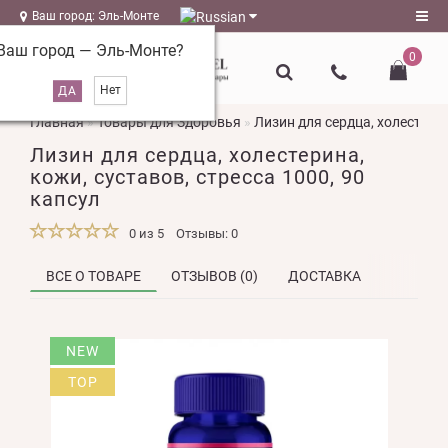
Ваш город: Эль-Монте
Ваш город —
Эль-Монте
?
0
Регистрация
Главная
Товары для Здоровья
Лизин для сердца, холестерин
Авторизация
Лизин для сердца, холестерина,
magazin@l-
кожи, суставов, стресса 1000, 90
naturel.ru
капсул
Мои
0 из 5
Отзывы: 0
закладки
0
ВСЕ О ТОВАРЕ
ОТЗЫВОВ (0)
ДОСТАВКА
Сравнение
товаров
0
NEW
TOP