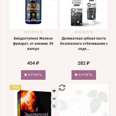
Биодоступное Железо
Деликатная зубная паста
фумарат, от анемии, 90
безопасного отбеливания с
капсул
соде...
454 ₽
282 ₽
КУПИТЬ
КУПИТЬ
TOP
TOP