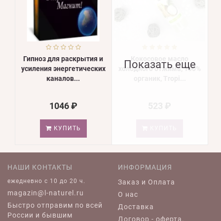
Гипноз для раскрытия и
Кокосовое масло
Показать еще
усиления энергетических
холодного отжима, 100%
каналов...
органик, Tropi...
1046 ₽
523 ₽
КУПИТЬ
КУПИТЬ
НАШИ КОНТАКТЫ
ИНФОРМАЦИЯ
ежедневно c 10 до 20 ч.
Заказ и Оплата
magazin@l-naturel.ru
О нас
Быстро отправим по всей
Доставка
России и бывшим
Договор - оферта.