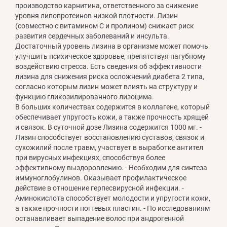
производство карнитина, ответственного за снижение
уровня липопротеинов низкой плотности. Лизин
(совместно с витамином С и пролином) снижает риск
развития сердечных заболеваний и инсульта.
Достаточный уровень лизина в организме может помочь
улучшить психическое здоровье, препятствуя пагубному
воздействию стресса. Есть сведения об эффективности
лизина для снижения риска осложнений диабета 2 типа,
согласно которым лизин может влиять на структуру и
функцию гликозилированного лизоцима.
В больших количествах содержится в коллагене, который
обеспечивает упругость кожи, а также прочность хрящей
и связок. В суточной дозе Лизина содержится 1000 мг. -
Лизин способствует восстановлению суставов, связок и
сухожилий после травм, участвует в выработке антител
при вирусных инфекциях, способствуя более
эффективному выздоровлению. - Необходим для синтеза
иммуноглобулинов. Оказывает профилактическое
действие в отношение герпесвирусной инфекции. -
Аминокислота способствует молодости и упругости кожи,
а также прочности ногтевых пластин. - По исследованиям
останавливает выпадение волос при андрогенной