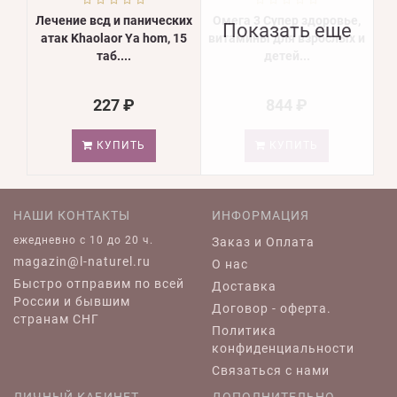
Лечение всд и панических
Омега 3 Супер здоровье,
Показать еще
атак Khaolaor Ya hom, 15
витамины для взрослых и
таб....
детей...
227 ₽
844 ₽
КУПИТЬ
КУПИТЬ
НАШИ КОНТАКТЫ
ИНФОРМАЦИЯ
ежедневно c 10 до 20 ч.
Заказ и Оплата
magazin@l-naturel.ru
О нас
Быстро отправим по всей
Доставка
России и бывшим
Договор - оферта.
странам СНГ
Политика
конфиденциальности
Связаться с нами