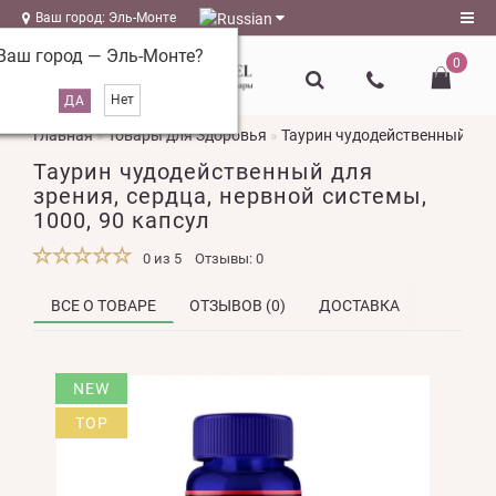
Ваш город: Эль-Монте
Ваш город —
Эль-Монте
?
0
Регистрация
Главная
Товары для Здоровья
Таурин чудодейственный для 
Авторизация
Таурин чудодейственный для
magazin@l-
зрения, сердца, нервной системы,
naturel.ru
1000, 90 капсул
Мои
0 из 5
Отзывы: 0
закладки
0
ВСЕ О ТОВАРЕ
ОТЗЫВОВ (0)
ДОСТАВКА
Сравнение
товаров
0
NEW
TOP