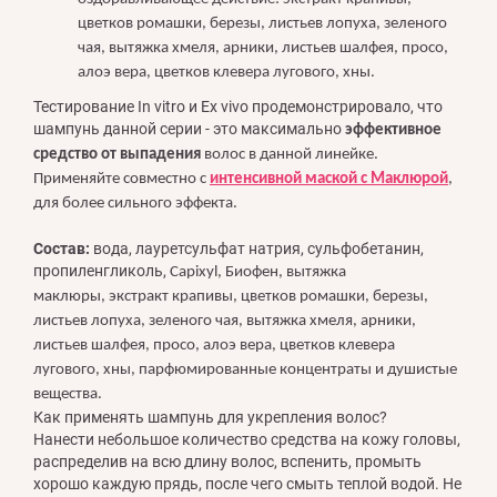
цветков ромашки, березы, листьев лопуха, зеленого
чая, вытяжка хмеля, арники, листьев шалфея, просо,
алоэ вера, цветков клевера лугового, хны.
Тестирование In vitro и Ex vivo продемонстрировало, что
шампунь данной серии - это максимально
эффективное
средство от выпадения
волос в данной линейке.
Применяйте совместно с
интенсивной маской с Маклюрой
,
для более сильного эффекта.
Состав:
вода, лауретсульфат натрия, сульфобетанин,
пропиленгликоль,
Capixyl, Биофен, вытяжка
маклюры,
экстракт крапивы, цветков ромашки, березы,
листьев лопуха, зеленого чая, вытяжка хмеля, арники,
листьев шалфея, просо, алоэ вера, цветков клевера
лугового, хны, парфюмированные концентраты и душистые
вещества.
Как применять шампунь для укрепления волос?
Нанести небольшое количество средства на кожу головы,
распределив на всю длину волос, вспенить, промыть
хорошо каждую прядь, после чего смыть теплой водой. Не