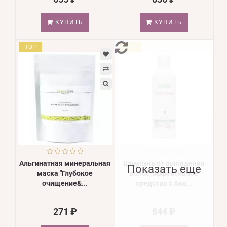
КУПИТЬ
КУПИТЬ
TOP
TOP
Альгинатная минеральная
Шампунь от выпадения
Показать еще
маска "Глубокое
волос, эффективное
очищение&...
средство с Акв...
271 ₽
844 ₽