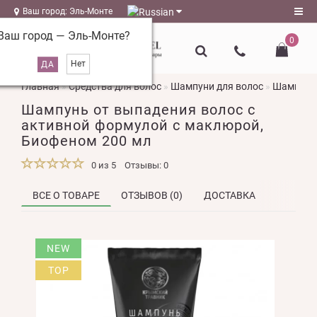
Ваш город: Эль-Монте
Ваш город —
Эль-Монте
?
0
Регистрация
Главная
Средства для волос
Шампуни для волос
Шампунь 
Авторизация
Шампунь от выпадения волос с
magazin@l-
активной формулой с маклюрой,
naturel.ru
Биофеном 200 мл
Мои
0 из 5
Отзывы: 0
закладки
0
ВСЕ О ТОВАРЕ
ОТЗЫВОВ (0)
ДОСТАВКА
Сравнение
товаров
0
NEW
TOP