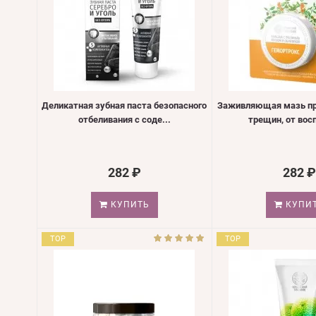
Деликатная зубная паста безопасного
Заживляющая мазь пр
отбеливания с соде...
трещин, от восп
282 ₽
282 ₽
КУПИТЬ
КУПИ
TOP
TOP