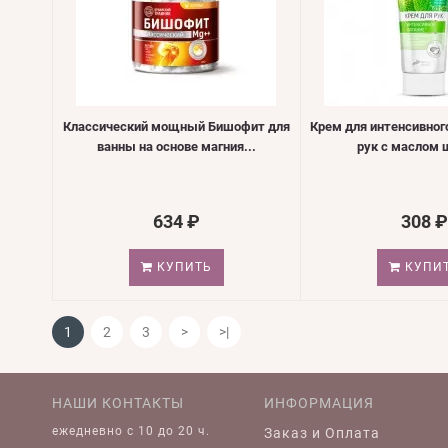
Классический мощный Бишофит для
Крем для интенсивног
ванны на основе магния...
рук с маслом ш
634 ₽
308 ₽
КУПИТЬ
КУПИ
1
2
3
>
>|
НАШИ КОНТАКТЫ
ИНФОРМАЦИЯ
ежедневно c 10 до 20 ч.
Заказ и Оплата