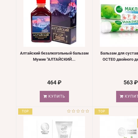
Алтайский безалкогольный бальзам
Бальзам для суста
Мумие "АЛТАЙСКИЙ...
ОСТЕО двойного де
464 ₽
563 ₽
КУПИТЬ
КУПИ
TOP
TOP