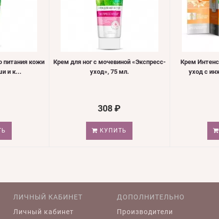
о питания кожи
Крем для ног с мочевиной «Экспресс-
Крем Интен
и и к...
уход», 75 мл.
уход с ин
308 ₽
ТЬ
КУПИТЬ
ЛИЧНЫЙ КАБИНЕТ
ДОПОЛНИТЕЛЬНО
Личный кабинет
Производители