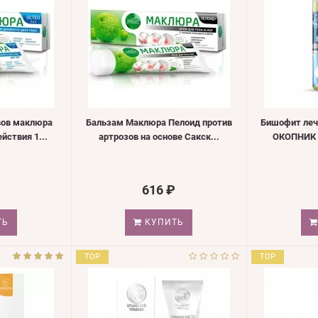
вов маклюра
Бальзам Маклюра Пелоид против
Бишофит ле
йствия 1...
артрозов на основе Сакск...
ОКОПНИК M
616 ₽
ТЬ
КУПИТЬ
TOP
TOP