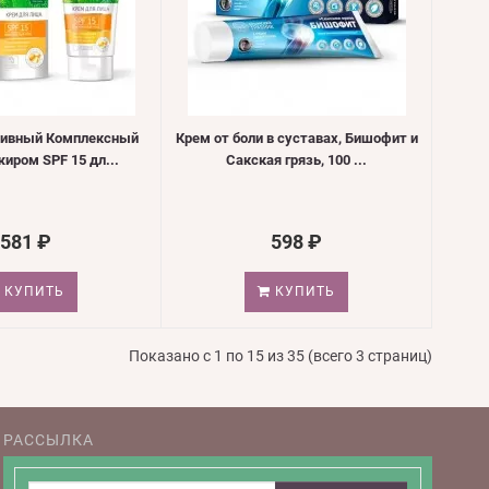
сивный Комплексный
Крем от боли в суставах, Бишофит и
жиром SPF 15 дл...
Сакская грязь, 100 ...
581 ₽
598 ₽
КУПИТЬ
КУПИТЬ
Показано с 1 по 15 из 35 (всего 3 страниц)
РАССЫЛКА