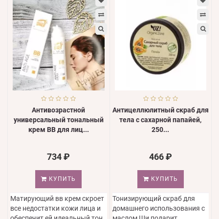
Антивозрастной
Антицеллюлитный скраб для
универсальный тональный
тела с сахарной папайей,
крем ВВ для лиц...
250...
734 ₽
466 ₽
КУПИТЬ
КУПИТЬ
Матирующий вв крем скроет
Тонизирующий скраб для
все недостатки кожи лица и
домашнего использования с
обеспечит ей идеальный тон
маслом Ши подарит