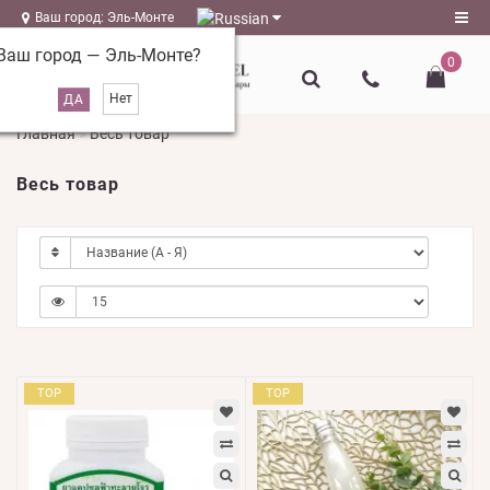
Ваш город: Эль-Монте
Ваш город —
Эль-Монте
?
0
Регистрация
Главная
Весь товар
Авторизация
Весь товар
magazin@l-
naturel.ru
Мои
закладки
0
Сравнение
товаров
0
TOP
TOP