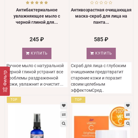
Антибактериальное
Антивозрастная очищающая
увлажняющее мыло с
маска-скраб для лица на
черной глиной для...
панта...
245 ₽
585 ₽
КУПИТЬ
КУПИТЬ
Ручное мыло с натуральной
Скраб для лица с глубоким
черной глиной устранит все
очищением предотвратит
Фильтр
проблемы раздраженной
старение кожи и поразит
кожи, увлажнит и очистит...
своим целебным
эффектомСред..
TOP
TOP