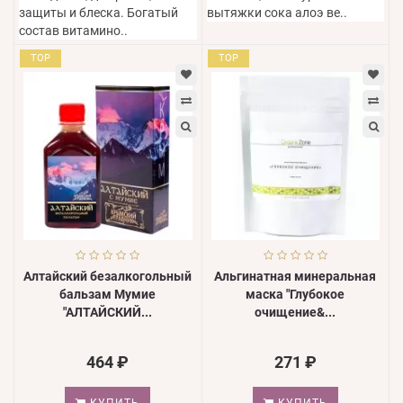
защиты и блеска. Богатый
вытяжки сока алоэ ве..
состав витамино..
TOP
TOP
Алтайский безалкогольный
Альгинатная минеральная
бальзам Мумие
маска "Глубокое
"АЛТАЙСКИЙ...
очищение&...
464 ₽
271 ₽