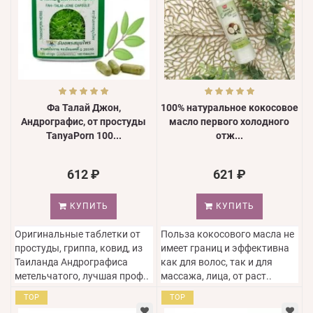
Фа Талай Джон,
100% натуральное кокосовое
Андрографис, от простуды
масло первого холодного
TanyaPorn 100...
отж...
612 ₽
621 ₽
КУПИТЬ
КУПИТЬ
Оригинальные таблетки от
Польза кокосового масла не
простуды, гриппа, ковид, из
имеет границ и эффективна
Таиланда Андрографиса
как для волос, так и для
метельчатого, лучшая проф..
массажа, лица, от раст..
TOP
TOP