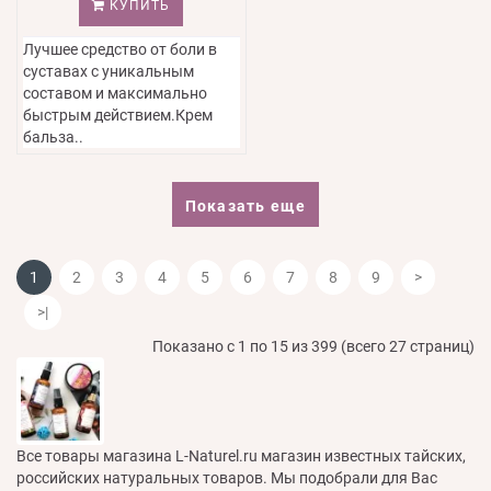
КУПИТЬ
Лучшее средство от боли в
суставах с уникальным
составом и максимально
быстрым действием.Крем
бальза..
Показать еще
1
2
3
4
5
6
7
8
9
>
>|
Показано с 1 по 15 из 399 (всего 27 страниц)
Все товары магазина L-Naturel.ru магазин известных тайских,
российских натуральных товаров. Мы подобрали для Вас