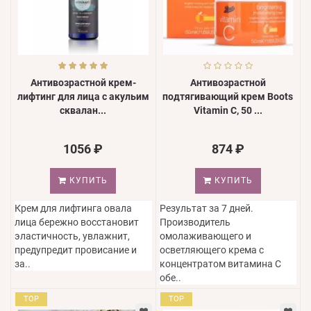
Антивозрастной крем-
Антивозрастной
лифтинг для лица с акульим
подтягивающий крем Boots
сквалан...
Vitamin C, 50 ...
1056 ₽
874 ₽
КУПИТЬ
КУПИТЬ
Крем для лифтинга овала
Результат за 7 дней.
лица бережно восстановит
Производитель
эластичность, увлажнит,
омолаживающего и
предупредит провисание и
осветляющего крема с
за..
концентратом витамина С
обе..
TOP
TOP