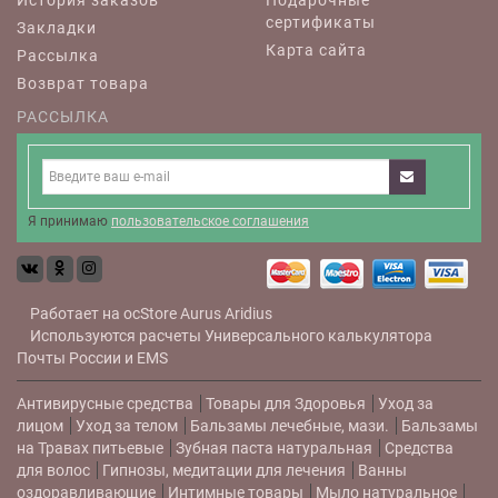
сертификаты
Закладки
Карта сайта
Рассылка
Возврат товара
РАССЫЛКА
Я принимаю
пользовательское соглашения
Работает на
ocStore
Aurus
Aridius
Используются расчеты
Универсального калькулятора
Почты России и EMS
Антивирусные средства
Товары для Здоровья
Уход за
лицом
Уход за телом
Бальзамы лечебные, мази.
Бальзамы
на Травах питьевые
Зубная паста натуральная
Средства
для волос
Гипнозы, медитации для лечения
Ванны
оздоравливающие
Интимные товары
Мыло натуральное