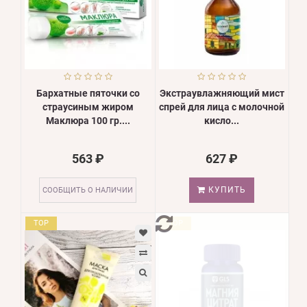
Бархатные пяточки со
Экстраувлажняющий мист
страусиным жиром
спрей для лица с молочной
Маклюра 100 гр....
кисло...
563 ₽
627 ₽
КУПИТЬ
СООБЩИТЬ О НАЛИЧИИ
TOP
TOP