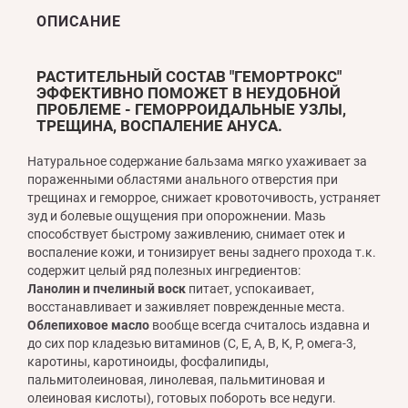
ОПИСАНИЕ
РАСТИТЕЛЬНЫЙ СОСТАВ "ГЕМОРТРОКС"
ЭФФЕКТИВНО ПОМОЖЕТ В НЕУДОБНОЙ
ПРОБЛЕМЕ - ГЕМОРРОИДАЛЬНЫЕ УЗЛЫ,
ТРЕЩИНА, ВОСПАЛЕНИЕ АНУСА.
Натуральное содержание бальзама мягко ухаживает за
пораженными областями анального отверстия при
трещинах и геморрое, снижает кровоточивость, устраняет
зуд и болевые ощущения при опорожнении. Мазь
способствует быстрому заживлению, снимает отек и
воспаление кожи, и тонизирует вены заднего прохода т.к.
содержит целый ряд полезных ингредиентов:
Ланолин и пчелиный воск
питает, успокаивает,
восстанавливает и заживляет поврежденные места.
Облепиховое масло
вообще всегда считалось издавна и
до сих пор кладезью витаминов (С, Е, А, В, К, Р, омега-3,
каротины, каротиноиды, фосфалипиды,
пальмитолеиновая, линолевая, пальмитиновая и
олеиновая кислоты), готовых побороть все недуги.