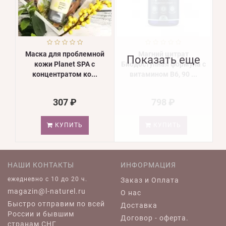
Маска для проблемной
Магний цитрат
Показать еще
кожи Planet SPA с
Биодоступная формула с
концентратом ко...
витамином В6, 90 ...
307 ₽
798 ₽
КУПИТЬ
КУПИТЬ
НАШИ КОНТАКТЫ
ИНФОРМАЦИЯ
ежедневно c 10 до 20 ч.
Заказ и Оплата
magazin@l-naturel.ru
О нас
Быстро отправим по всей
Доставка
России и бывшим
Договор - оферта.
странам СНГ