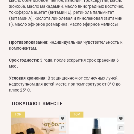
масло облепиховое, пентол, ланолин, троксерутин, масло
жожоба, масло макадамии, масло виноградных косточек,
токоферола ацетат (витамин Е), ретинола пальмитат
(витамин А), кислота линолевая и линоленовая (витамин
F), масло эфирное розмарина, масло эфирное мелиссы
Противопоказания:
индивидуальная чувствительность к
компонентам.
Срок годности:
3 года, после вскрытия срок хранения 6
мес .
Условия хранения:
В защищенном от солнечных лучей,
недоступном для детей месте, при температуре от 0° С до
плюс 25° С.
ПОКУПАЮТ ВМЕСТЕ
TOP
TOP