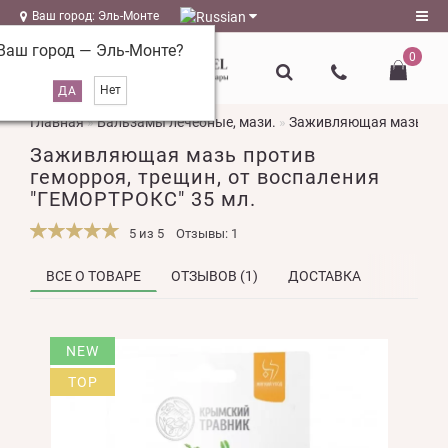
Ваш город: Эль-Монте
Ваш город —
Эль-Монте
?
0
Регистрация
Главная
Бальзамы лечебные, мази.
Заживляющая мазь прот
Авторизация
Заживляющая мазь против
magazin@l-
геморроя, трещин, от воспаления
naturel.ru
"ГЕМОРТРОКС" 35 мл.
Мои
5 из 5
Отзывы: 1
закладки
0
ВСЕ О ТОВАРЕ
ОТЗЫВОВ (1)
ДОСТАВКА
Сравнение
товаров
0
NEW
TOP