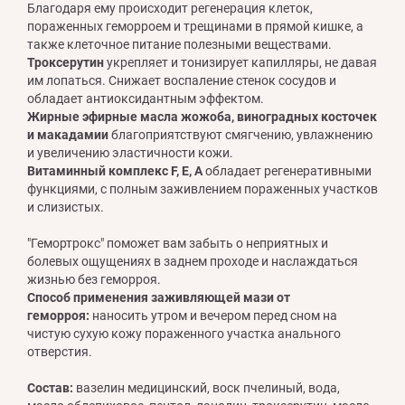
Благодаря ему происходит регенерация клеток,
пораженных геморроем и трещинами в прямой кишке, а
также клеточное питание полезными веществами.
Троксерутин
укрепляет и тонизирует капилляры, не давая
им лопаться. Снижает воспаление стенок сосудов и
обладает антиоксидантным эффектом.
Жирные эфирные масла жожоба, виноградных косточек
и макадамии
благоприятствуют смягчению, увлажнению
и увеличению эластичности кожи.
Витаминный комплекс F, Е, А
обладает регенеративными
функциями, с полным заживлением пораженных участков
и слизистых.
"Гемортрокс" поможет вам забыть о неприятных и
болевых ощущениях в заднем проходе и наслаждаться
жизнью без геморроя.
Способ применения заживляющей мази от
геморроя:
наносить утром и вечером перед сном на
чистую сухую кожу пораженного участка анального
отверстия.
Состав:
вазелин медицинский, воск пчелиный, вода,