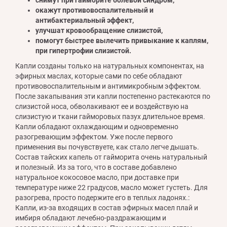
окажут противовоспалительный и
антибактериальный эффект,
улучшат кровообращение слизистой,
помогут быстрее вылечить привыкание к каплям,
при гипертрофии слизистой.
Капли созданы только на натуральных компонентах, на
эфирных маслах, которые сами по себе обладают
противовоспалительным и антимикробным эффектом.
После закапывания эти капли постепенно растекаются по
слизистой носа, обволакивают ее и воздействую на
слизистую и ткани гайморовых пазух длительное время.
Капли обладают охлаждающим и одновременно
разогревающим эффектом. Уже после первого
применения вы почувствуете, как стало легче дышать.
Состав тайских капель от гайморита очень натуральный
и полезный. Из за того, что в составе добавлено
натуральное кокосовое масло, при доставке при
температуре ниже 22 градусов, масло может густеть. Для
разогрева, просто подержите его в теплых ладонях.:
Капли, из-за входящих в состав эфирных масел плай и
имбиря обладают лечебно-раздражающим и