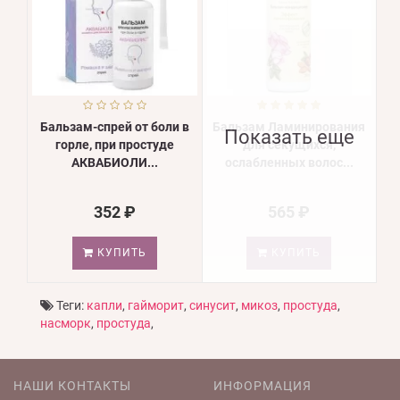
Бальзам-спрей от боли в
Бальзам Ламинирования
Показать еще
горле, при простуде
для секущихся,
АКВАБИОЛИ...
ослабленных волос...
352 ₽
565 ₽
КУПИТЬ
КУПИТЬ
Теги:
капли
,
гайморит
,
синусит
,
микоз
,
простуда
,
насморк
,
простуда
,
НАШИ КОНТАКТЫ
ИНФОРМАЦИЯ