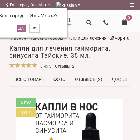
Ваш город: Эль-Монте
Ваш город —
Эль-Монте
?
0
Регистрация
Главная
Тайские товары
Капли для лечения гайморита, сину
Авторизация
Капли для лечения гайморита,
magazin@l-
синусита Тайские, 35 мл.
naturel.ru
5 из 5
Отзывы: 2
Мои
закладки
0
ВСЕ О ТОВАРЕ
ФОТО
ОТЗЫВОВ (2)
ДОСТАВКА
Сравнение
NEW
товаров
0
TOP