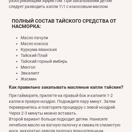
разогревающим эффектом. При закапывании детям
следует разводить капли 1\1 с кокосовым маслом.
ПОЛНЫЙ СОСТАВ ТАЙСКОГО СРЕДСТВА ОТ
НАСМОРКА:
Масло пачули
Масло кокоса
Куркума яванская
Тайский Плай
Тайский горный имбирь
Ментол
Эвкалипт
Жасмин
Как правильно закапывать масляные капли тайские?
При гайморите, прилягте на правый бок и капните 1-2
капли в правую ноздрю. Подождите пару минут. Затем
перевернитесь и повторите процедуру с левой ноздрей.
Через 2-3 минуты можно вставать.
Второй вариант больше подходит детям. Нанесите
лечебное масло на ватную палочку и смажьте слизистую
носа, аккуратно заводя палочку вращательным