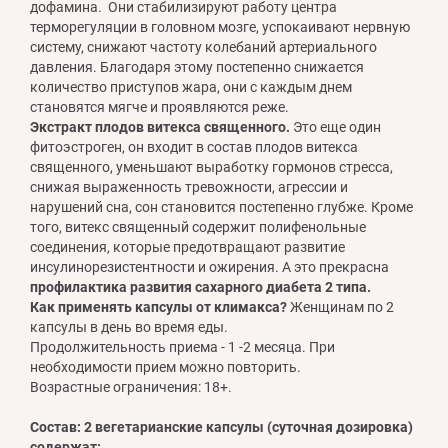
дофамина. Они стабилизируют работу центра
терморегуляции в головном мозге, успокаивают нервную
систему, снижают частоту колебаний артериального
давления. Благодаря этому постепенно снижается
количество приступов жара, они с каждым днем
становятся мягче и проявляются реже.
Экстракт плодов витекса священного.
Это еще один
фитоэстроген, он входит в состав плодов витекса
священного, уменьшают выработку гормонов стресса,
снижая выраженность тревожности, агрессии и
нарушений сна, сон становится постепенно глубже. Кроме
того, витекс священный содержит полифенольные
соединения, которые предотвращают развитие
инсулинорезистентности и ожирения. А это прекрасна
профилактика развития сахарного диабета 2 типа.
Как применять капсулы от климакса?
Женщинам по 2
капсулы в день во время еды.
Продолжительность приема - 1 -2 месяца. При
необходимости прием можно повторить.
Возрастные ограничения: 18+.
Состав: 2 вегетарианские капсулы (суточная дозировка)
содержат: