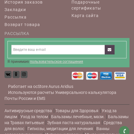
История заказов
Подарочные
сертификаты
Закладки
Карта сайта
Рассылка
Возврат товара
РАССЫЛКА
Я принимаю
пользовательское соглашения
Работает на
ocStore
Aurus
Aridius
Используются расчеты
Универсального калькулятора
Почты России и EMS
Антивирусные средства
Товары для Здоровья
Уход за
лицом
Уход за телом
Бальзамы лечебные, мази.
Бальзамы
на Травах питьевые
Зубная паста натуральная
Средства
для волос
Гипнозы, медитации для лечения
Ванны