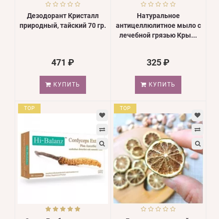
Дезодорант Кристалл
Натуральное
природный, тайский 70 гр.
антицеллюлитное мыло с
лечебной грязью Кры...
471 ₽
325 ₽
КУПИТЬ
КУПИТЬ
TOP
TOP