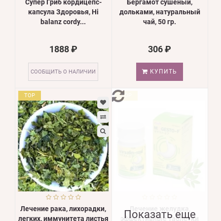
Супер Гриб кордицепс-
Бергамот сушеный,
капсула Здоровья, Hi
дольками, натуральный
balanz cordy...
чай, 50 гр.
1888 ₽
306 ₽
КУПИТЬ
СООБЩИТЬ О НАЛИЧИИ
TOP
TOP
Лечение рака, лихорадки,
Лечение желудка,
Показать еще
легких, иммунитета листья
эффективные таблетки