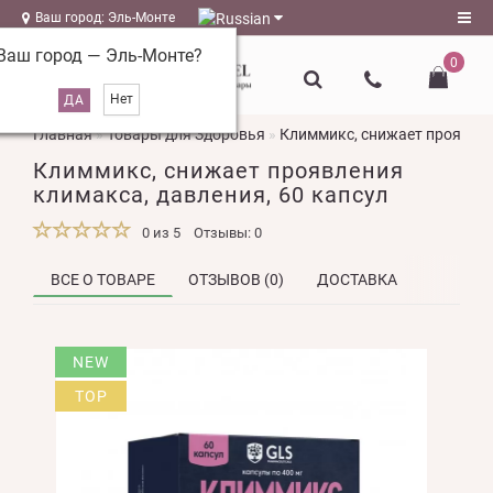
Ваш город: Эль-Монте
Ваш город —
Эль-Монте
?
0
Регистрация
Главная
Товары для Здоровья
Климмикс, снижает проявлен
Авторизация
Климмикс, снижает проявления
magazin@l-
климакса, давления, 60 капсул
naturel.ru
0 из 5
Отзывы: 0
Мои
закладки
0
ВСЕ О ТОВАРЕ
ОТЗЫВОВ (0)
ДОСТАВКА
Сравнение
NEW
товаров
0
TOP