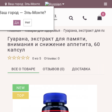
Ваш город: Эль-Монте
Ваш город —
Эль-Монте
?
0
Регистрация
Главная
Товары для Здоровья
Гуарана, экстракт для памят
Авторизация
Гуарана, экстракт для памяти,
magazin@l-
внимания и снижение аппетита, 60
naturel.ru
капсул
Мои
0 из 5
Отзывы: 0
закладки
0
ВСЕ О ТОВАРЕ
ОТЗЫВОВ (0)
ДОСТАВКА
Сравнение
товаров
0
NEW
TOP