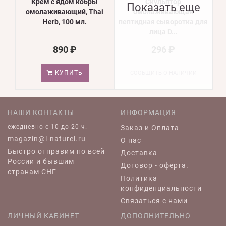
Крем с ядом кобры
Скульптор
Показать еще
омолаживающий, Thai
омолаживающая
Herb, 100 мл.
пептидная сыворотка для
лица D...
890 ₽
296 ₽
КУПИТЬ
СООБЩИТЬ О НАЛИЧИИ
НАШИ КОНТАКТЫ
ИНФОРМАЦИЯ
ежедневно c 10 до 20 ч.
Заказ и Оплата
magazin@l-naturel.ru
О нас
Быстро отправим по всей
Доставка
России и бывшим
Договор - оферта.
странам СНГ
Политика
конфиденциальности
Связаться с нами
ЛИЧНЫЙ КАБИНЕТ
ДОПОЛНИТЕЛЬНО