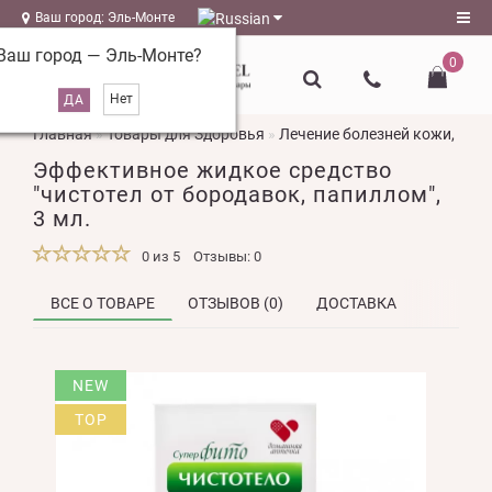
Ваш город: Эль-Монте
Ваш город —
Эль-Монте
?
0
Регистрация
Главная
Товары для Здоровья
Лечение болезней кожи, гриб
Авторизация
Эффективное жидкое средство
magazin@l-
"чистотел от бородавок, папиллом",
naturel.ru
3 мл.
Мои
0 из 5
Отзывы: 0
закладки
0
ВСЕ О ТОВАРЕ
ОТЗЫВОВ (0)
ДОСТАВКА
Сравнение
товаров
0
NEW
TOP