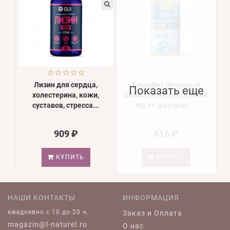
Лизин для сердца,
Бишофит лечебный
Показать еще
холестерина, кожи,
САБЕЛЬНИК и ОКОПНИК
суставов, стресса...
Mg ++ (раствор) ...
909 ₽
616 ₽
КУПИТЬ
КУПИТЬ
НАШИ КОНТАКТЫ
ИНФОРМАЦИЯ
ежедневно c 10 до 20 ч.
Заказ и Оплата
magazin@l-naturel.ru
О нас