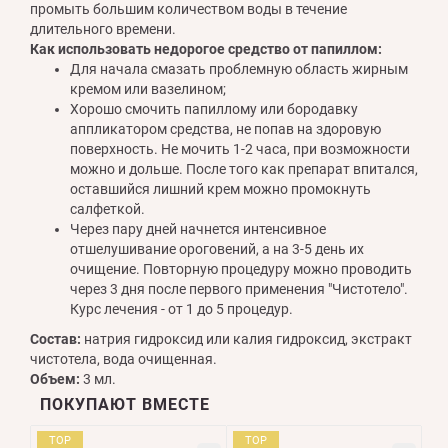
промыть большим количеством воды в течение
длительного времени.
Как использовать недорогое средство от папиллом:
Для начала смазать проблемную область жирным
кремом или вазелином;
Хорошо смочить папиллому или бородавку
аппликатором средства, не попав на здоровую
поверхность. Не мочить 1-2 часа, при возможности
можно и дольше. После того как препарат впитался,
оставшийся лишний крем можно промокнуть
салфеткой.
Через пару дней начнется интенсивное
отшелушивание ороговений, а на 3-5 день их
очищение. Повторную процедуру можно проводить
через 3 дня после первого применения "Чистотело".
Курс лечения - от 1 до 5 процедур.
Состав:
натрия гидроксид или калия гидроксид, экстракт
чистотела, вода очищенная.
Объем:
3 мл.
ПОКУПАЮТ ВМЕСТЕ
TOP
TOP