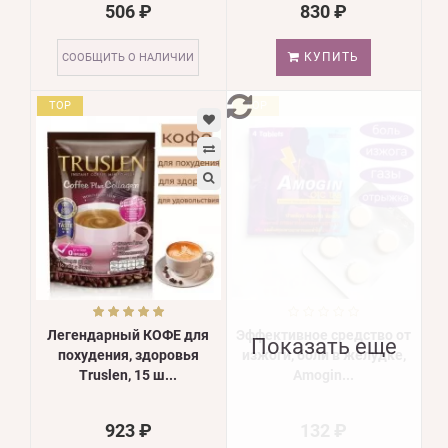
506 ₽
830 ₽
КУПИТЬ
СООБЩИТЬ О НАЛИЧИИ
TOP
TOP
Легендарный КОФЕ для
Эффективное средство от
Показать еще
похудения, здоровья
изжоги, боли в желудке,
Truslen, 15 ш...
Amogin...
923 ₽
132 ₽