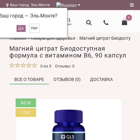
Ваш город: Эль-Монте
Ваш город —
Эль-Монте
?
0
Регистрация
Главная
Товары для Здоровья
Магний цитрат Биодоступная
Авторизация
Магний цитрат Биодоступная
magazin@l-
формула с витамином В6, 90 капсул
naturel.ru
0 из 5
Отзывы: 0
Мои
закладки
0
ВСЕ О ТОВАРЕ
ОТЗЫВОВ (0)
ДОСТАВКА
Сравнение
NEW
товаров
0
TOP