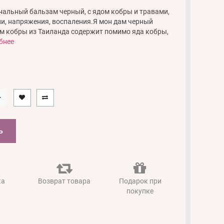
нальный бальзам черный, с ядом кобры и травами,
ли, напряжения, воспаления.Я мон дам черный
м кобры из Таиланда содержит помимо яда кобры,
бнее
Ь
ка
Возврат товара
Подарок при
покупке