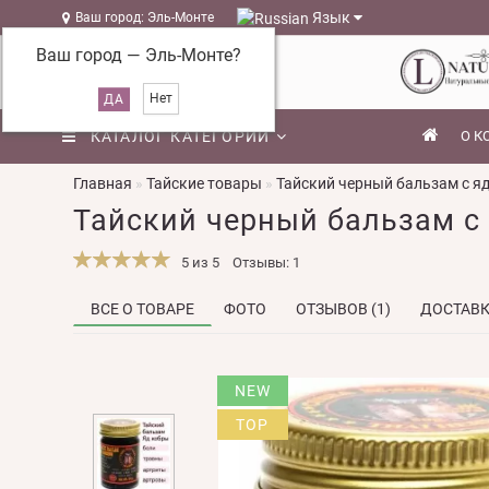
Язык
Ваш город: Эль-Монте
Ваш город —
Эль-Монте
?
КАТАЛОГ КАТЕГОРИЙ
О К
Главная
Тайские товары
Тайский черный бальзам с ядо
Тайский черный бальзам с я
5 из 5
Отзывы: 1
ВСЕ О ТОВАРЕ
ФОТО
ОТЗЫВОВ (1)
ДОСТАВ
NEW
TOP