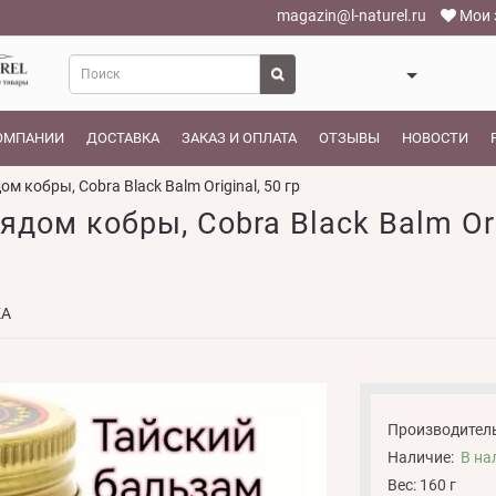
magazin@l-naturel.ru
Мои 
ОМПАНИИ
ДОСТАВКА
ЗАКАЗ И ОПЛАТА
ОТЗЫВЫ
НОВОСТИ
м кобры, Cobra Black Balm Original, 50 гр
дом кобры, Cobra Black Balm Orig
КА
Производитель
Наличие:
В на
Вес: 160 г