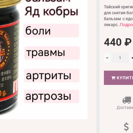
Тайский ориги
для снятия бо
бальзам с ядо
лекарс..
Подро
440 ₽
КУПИТ
Достав