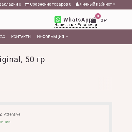
закладки
0
Сравнение товаров
0
Личный кабинет
0
WhatsApp
0 ₽
Написать в WhatsApp
FAQ
КОНТАКТЫ
ИНФОРМАЦИЯ
inal, 50 гр
:
Attentive
личии