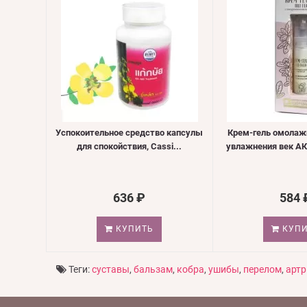
Успокоительное средство капсулы
Крем-гель омола
для спокойствия, Cassi...
увлажнения век А
636 ₽
584 
КУПИТЬ
КУПИ
Теги:
суставы
,
бальзам
,
кобра
,
ушибы
,
перелом
,
артр