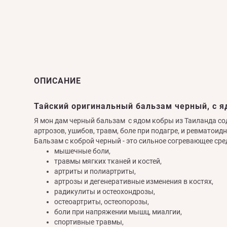
ОПИСАНИЕ
Тайский оригинальный бальзам черный, с я
Я мон дам черный бальзам с ядом кобры из Таиланда со
артрозов, ушибов, травм, боле при подагре, и ревматоидн
Бальзам с коброй черный - это сильное согревающее ср
мышечные боли,
травмы мягких тканей и костей,
артриты и полиартриты,
артрозы и дегенеративные изменения в костях,
радикулиты и остеохондрозы,
остеоартриты, остеопорозы,
боли при напряжении мышц, миалгии,
спортивные травмы,