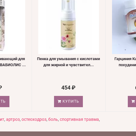
живающий для
Пенка для умывания с кислотами
Гарциния К
КВАБИОЛИС ...
для жирной и чувствител...
похудени
₽
454 ₽
ТЬ
КУПИТЬ
ит
,
артроз
,
остеоходроз
,
боль
,
спортивная травма
,