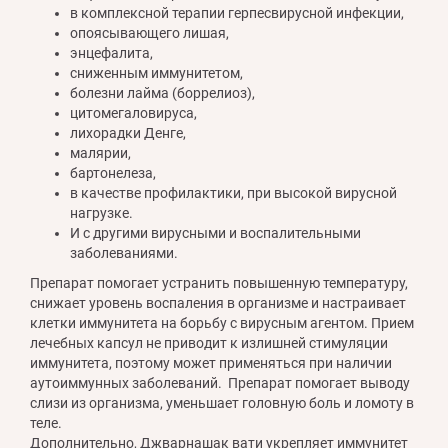
в комплексной терапии герпесвирусной инфекции,
опоясывающего лишая,
энцефалита,
сниженным иммунитетом,
болезни лайма (боррелиоз),
цитомегаловируса,
лихорадки Денге,
малярии,
бартонелеза,
в качестве профилактики, при высокой вирусной
нагрузке.
И с другими вирусными и воспалительными
заболеваниями.
Препарат помогает устранить повышенную температуру,
снижает уровень воспаления в организме и настраивает
клетки иммунитета на борьбу с вирусным агентом. Прием
лечебных капсул не приводит к излишней стимуляции
иммунитета, поэтому может применяться при наличии
аутоиммунных заболеваний. Препарат помогает выводу
слизи из организма, уменьшает головную боль и ломоту в
теле.
Дополнительно, Джварнашак вати укрепляет иммунитет