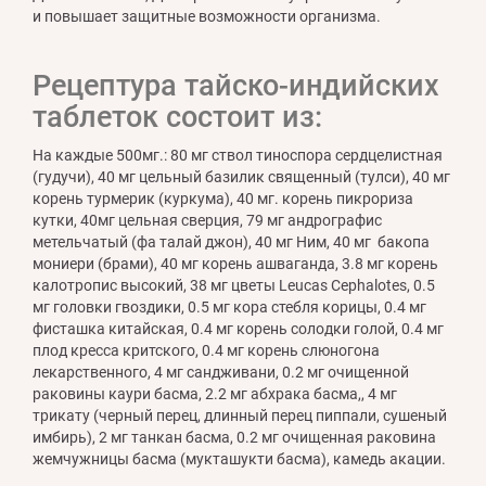
и повышает защитные возможности организма.
Рецептура тайско-индийских
таблеток состоит из:
На каждые 500мг.: 80 мг ствол тиноспора сердцелистная
(гудучи), 40 мг цельный базилик священный (тулси), 40 мг
корень турмерик (куркума), 40 мг. корень пикрориза
кутки, 40мг цельная сверция, 79 мг андрографис
метельчатый (фа талай джон), 40 мг Ним, 40 мг бакопа
мониери (брами), 40 мг корень ашваганда, 3.8 мг корень
калотропис высокий, 38 мг цветы Leucas Cephalotes, 0.5
мг головки гвоздики, 0.5 мг кора стебля корицы, 0.4 мг
фисташка китайская, 0.4 мг корень солодки голой, 0.4 мг
плод кресса критского, 0.4 мг корень слюногона
лекарственного, 4 мг сандживани, 0.2 мг очищенной
раковины каури басма, 2.2 мг абхрака басма,, 4 мг
трикату (черный перец, длинный перец пиппали, сушеный
имбирь), 2 мг танкан басма, 0.2 мг очищенная раковина
жемчужницы басма (мукташукти басма), камедь акации.