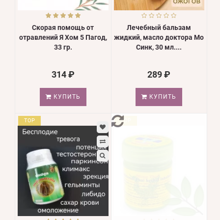
Скорая помощь от
Лечебный бальзам
отравлений Я Хом 5 Пагод,
жидкий, масло доктора Мо
33 гр.
Синк, 30 мл....
314 ₽
289 ₽
КУПИТЬ
КУПИТЬ
TOP
TOP