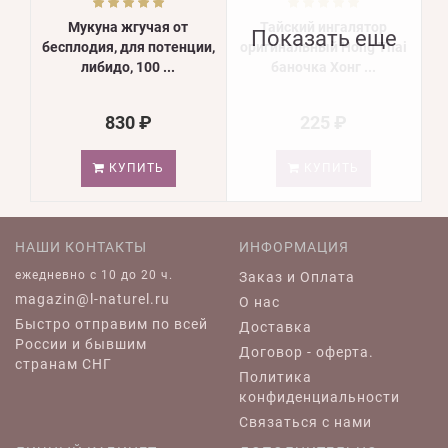
Мукуна жгучая от
Тайский ингалятор
Показать еще
бесплодия, для потенции,
оригинальный Hong Thai
либидо, 100 ...
баночка Хонг ...
830 ₽
225 ₽
КУПИТЬ
КУПИТЬ
НАШИ КОНТАКТЫ
ИНФОРМАЦИЯ
ежедневно c 10 до 20 ч.
Заказ и Оплата
magazin@l-naturel.ru
О нас
Быстро отправим по всей
Доставка
России и бывшим
Договор - оферта.
странам СНГ
Политика
конфиденциальности
Связаться с нами