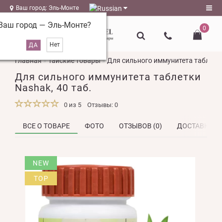
Ваш город: Эль-Монте
Ваш город —
Эль-Монте
?
0
Регистрация
Главная
Тайские товары
Для сильного иммунитета таблетки
Авторизация
Для сильного иммунитета таблетки
magazin@l-
Nashak, 40 таб.
naturel.ru
0 из 5
Отзывы: 0
Мои
закладки
0
ВСЕ О ТОВАРЕ
ФОТО
ОТЗЫВОВ (0)
ДОСТАВКА
Сравнение
NEW
товаров
0
TOP