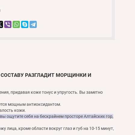
и
 СОСТАВУ РАЗГЛАДИТ МОРЩИНКИ И
ия, придавая коже тонус и упругость. Вы заметно
яется мощным антиоксидантом.
талость кожи.
ы ощутите себя на бескрайнем просторе Алтайских гор,
у лица, кроме области вокруг глаз и губ на 10-15 минут,