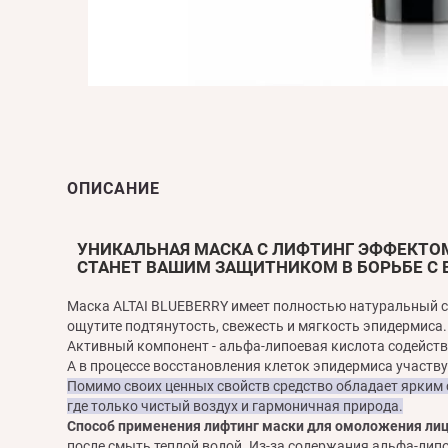
ОПИСАНИЕ
УНИКАЛЬНАЯ МАСКА С ЛИФТИНГ ЭФФЕКТО
СТАНЕТ ВАШИМ ЗАЩИТНИКОМ В БОРЬБЕ С
Маска ALTAI BLUEBERRY имеет полностью натуральный со
ощутите подтянутость, свежесть и мягкость эпидермиса.
Активный компонент - альфа-липоевая кислота содейст
А в процессе восстановления клеток эпидермиса участву
Помимо своих ценных свойств средство обладает ярким 
где только чистый воздух и гармоничная природа.
Способ применения лифтинг маски для омоложения ли
после смыть теплой водой. Из-за содержания альфа-ли