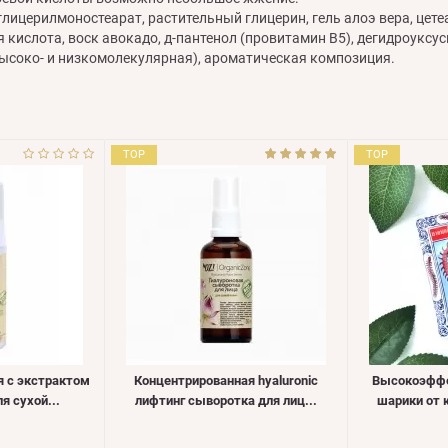
лицерилмоностеарат, растительный глицерин, гель алоэ вера, цете
 кислота, воск авокадо, д-пантенол (провитамин В5), дегидроуксус
высоко- и низкомолекулярная), ароматическая композиция.
TOP
TOP
я с экстрактом
Концентрированная hyaluronic
Высокоэффе
я сухой...
лифтинг сыворотка для лиц...
шарики от к