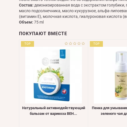
Состав:
деионизированная вода с экстрактом голубики, г
масло подсолнечника, масло кукурузное, альфа-липоевая
(витамин Е), молочная кислота, гиалуроновая кислота (
Объем:
75 ml
ПОКУПАЮТ ВМЕСТЕ
TOP
TOP
Натуральный активнодействующий
Пенка для умывани
бальзам от варикоза ВЕН...
зеленого чая дл