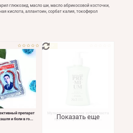
арил глюкозид, масло ши, масло абрикосовой косточки,
ная кислота, аллантоин, сорбат калия, токоферол
TOP
ктивный препарат
Мультикомплексная зубная паста
Показать еще
ашля и боли в го...
против 5 проблем на осн...