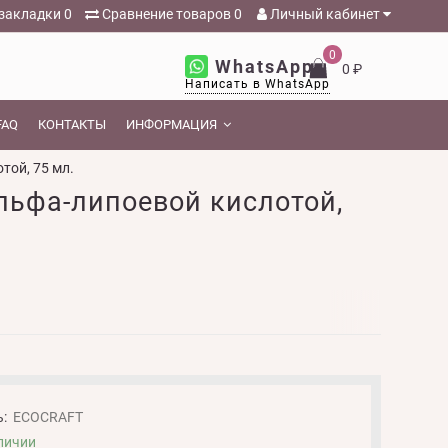
закладки
0
Сравнение товаров
0
Личный кабинет
0
WhatsApp
0 ₽
Написать в WhatsApp
FAQ
КОНТАКТЫ
ИНФОРМАЦИЯ
той, 75 мл.
льфа-липоевой кислотой,
:
ECOCRAFT
личии