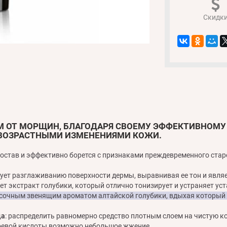
Скидк
М ОТ МОРЩИН, БЛАГОДАРЯ СВОЕМУ ЭФФЕКТИВНОМУ
 ВОЗРАСТНЫМИ ИЗМЕНЕНИЯМИ КОЖИ.
став и эффективно борется с признаками преждевременного старен
вует разглаживанию поверхности дермы, выравнивая ее тон и явл
ет экстракт голубики, который отлично тонизирует и устраняет ус
сочным звенящим ароматом алтайской голубики, вдыхая который в
ца
: распределить равномерно средство плотным слоем на чистую кож
поевой кислоты возможно небольшое жжение.