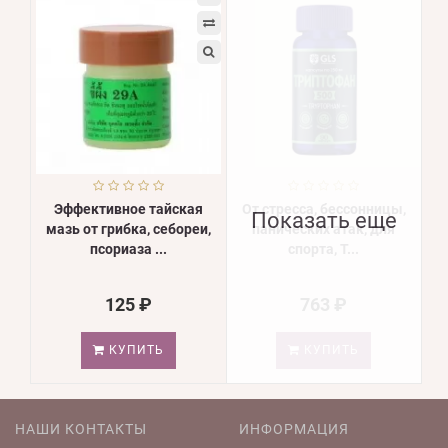
Эффективное тайская
От стресса, бессонницы,
Показать еще
мазь от грибка, себореи,
панических атак, для
псориаза ...
спорта, Т...
125 ₽
763 ₽
КУПИТЬ
КУПИТЬ
НАШИ КОНТАКТЫ
ИНФОРМАЦИЯ