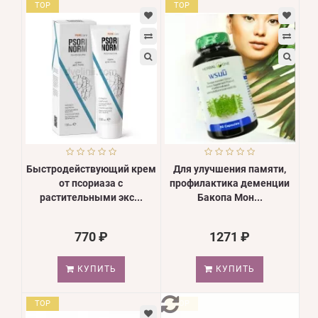
TOP
TOP
Быстродействующий крем
Для улучшения памяти,
от псориаза с
профилактика деменции
растительными экс...
Бакопа Мон...
770 ₽
1271 ₽
КУПИТЬ
КУПИТЬ
TOP
TOP