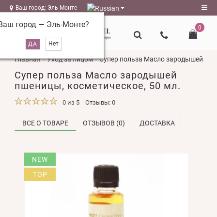
Ваш город: Эль-Монте
Ваш город —
Эль-Монте
?
0
Регистрация
Главная
Уход за лицом
Супер польза Масло зародышей пшен
Авторизация
Супер польза Масло зародышей
magazin@l-
пшеницы, косметическое, 50 мл.
naturel.ru
0 из 5
Отзывы: 0
Мои
закладки
0
ВСЕ О ТОВАРЕ
ОТЗЫВОВ (0)
ДОСТАВКА
Сравнение
NEW
товаров
0
TOP