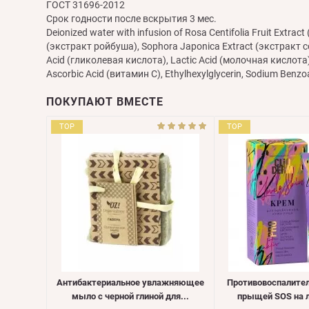
ГОСТ 31696-2012
Срок годности после вскрытия 3 мес.
Deionized water with infusion of Rosa Сentifolia Fruit Extra
(экстракт ройбуша), Sophora Japonica Extract (экстракт соф
Acid (гликолевая кислота), Lactic Acid (молочная кислота), 
Ascorbic Acid (витамин С), Ethylhexylglycerin, Sodium Benzo
ПОКУПАЮТ ВМЕСТЕ
TOP
TOP
Антибактериальное увлажняющее
Противовоспалите
мыло с черной глиной для...
прыщей SOS на ли