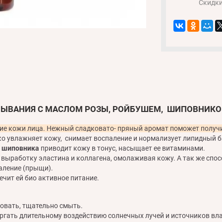
Скидк
ЫВАНИЯ С МАСЛОМ РОЗЫ, РОЙБУШЕМ, ШИПОВНИКО
тание кожи лица. Нежный сладковато- пряный аромат поможет полу
ко увлажняет кожу, снимает воспаление и нормализует липидный б
и шиповника
приводит кожу в тонус, насыщает ее витаминами.
 выработку эластина и коллагена, омолаживая кожу. А так же спо
аление (прыщи).
печит ей био активное питание.
ровать, тщательно смыть.
ргать длительному воздействию солнечных лучей и источников вла