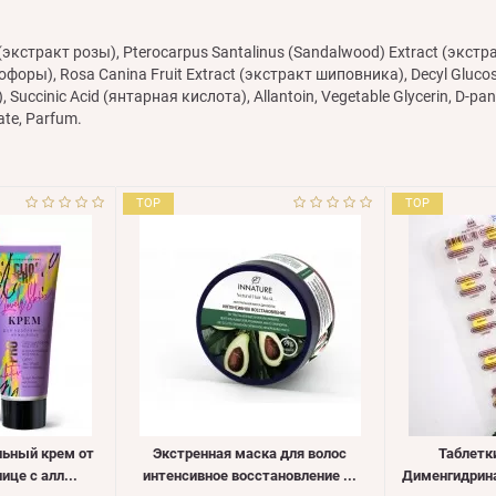
ct (экстракт розы), Pterocarpus Santalinus (Sandalwood) Extract (экстр
оры), Rosa Canina Fruit Extract (экстракт шиповника), Decyl Glucoside
Succinic Acid (янтарная кислота), Allantoin, Vegetable Glycerin, D-pa
ate, Parfum.
TOP
TOP
льный крем от
Экстренная маска для волос
Таблетк
це с алл...
интенсивное восстановление ...
Дименгидринат