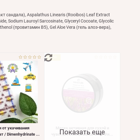
акт сандала), Aspalathus Linearis (Rooibos) Leaf Extract
, Sodium Lauroyl Sarcosinate, Glyceryl Cocoate, Glycolic
nthenol (провитамин В5), Gel Aloe Vera (гель алоэ-вера),
TOP
и от укачивания
Маска активная для сухой и
Показать еще
 / Dimenhydrinate ...
чувствительной кожи лица Фи...