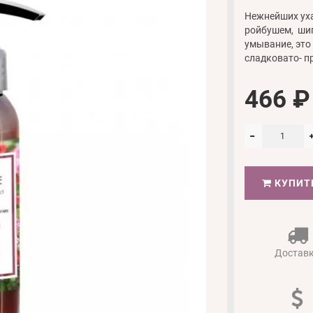
Нежнейших ух
ройбушем, шип
умывание, это
сладковато- пр
466 ₽
КУПИТ
Достав