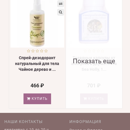
Спрей-дезодорант
Травяные капсулы от
Показать еще
натуральный для тела
аллергии и дерматитов
Чайное дерево и ...
Sea Holly, 1...
466 ₽
701 ₽
КУПИТЬ
КУПИТЬ
НАШИ КОНТАКТЫ
ИНФОРМАЦИЯ
ежедневно c 10 до 20 ч.