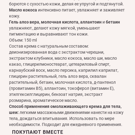
борются с сухостью кожи, делая ее упругой и подтянутой.
Масло кокоса
интенсивно питает, увлажняет и заживляет
кожу.
Гель алоэ вера, молочная кислота, аллантоин
и
бетаин
увлажняют, делают кожу мягкой, уменьшают
пигментацию и выравнивают тон кожи.
Объем: 150 ml
Состав крема с натуральным составом:
деионизированная вода с экстрактом черешни,
экстрактом клубники, масло кокоса, масло ши, масло
какао, глицерилмоностеарат, цетеариловый спирт,
карнаубский воск, масло персика, каприлил каприлат,
глицерин растительный, гель алоэ вера, сквалан
растительный, бетаин, молочная кислота, д-пантенол
(провитамин В5), аллантоин, токоферол (витамин Е),
этилгексилглицерин, бензоат натрия, экстракт
розмарина, ароматическое масло.
Способ применения омолаживающего крема для тела,
шеи:
легкими массажными движениями нанести на кожу
тела, дождаться впитывания. Использовать по мере
необходимости. Подходит для ежедневного применения.
ПОКУПАЮТ ВМЕСТЕ