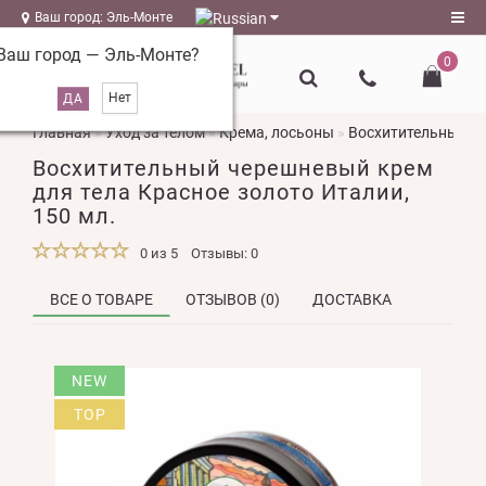
Ваш город: Эль-Монте
Ваш город —
Эль-Монте
?
0
Регистрация
Главная
Уход за телом
Крема, лосьоны
Восхитительный че
Авторизация
Восхитительный черешневый крем
magazin@l-
для тела Красное золото Италии,
naturel.ru
150 мл.
Мои
0 из 5
Отзывы: 0
закладки
0
ВСЕ О ТОВАРЕ
ОТЗЫВОВ (0)
ДОСТАВКА
Сравнение
товаров
0
NEW
TOP