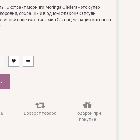
ы, Экстракт моринги Moringa Oleifera - это супер
здоровья, собранный в одном флаконеКапсулы
ничной содержат:витамин С, концентрация которого
е
Ь
ка
Возврат товара
Подарок при
покупке