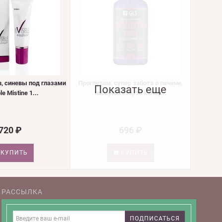
в, синевы под глазами
Проглутам, супер забота о печени,
Показать еще
le Mistine 1...
иммунитете, 90 капсу...
720 ₽
696 ₽
КУПИТЬ
КУПИТЬ
РАССЫЛКА
ПОДПИСАТЬСЯ