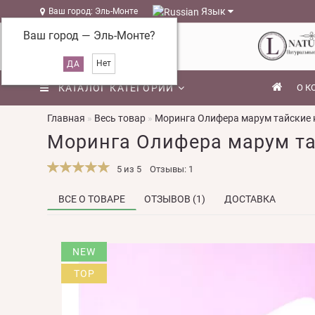
Язык
Ваш город: Эль-Монте
Ваш город —
Эль-Монте
?
КАТАЛОГ КАТЕГОРИЙ
О К
Главная
Весь товар
Моринга Олифера марум тайские 
Моринга Олифера марум та
5 из 5
Отзывы: 1
ВСЕ О ТОВАРЕ
ОТЗЫВОВ (1)
ДОСТАВКА
NEW
TOP