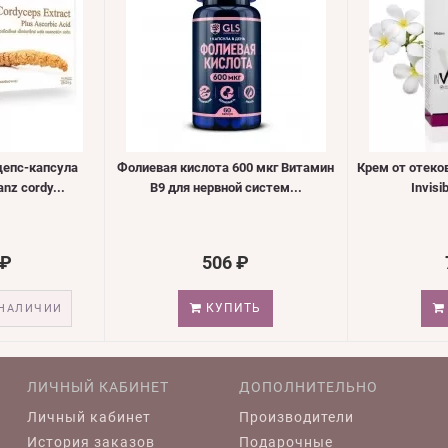
цепс-капсула
Фолиевая кислота 600 мкг Витамин
Крем от отеко
anz cordy...
B9 для нервной систем...
Invisib
 ₽
506 ₽
КУПИТЬ
 НАЛИЧИИ
ЛИЧНЫЙ КАБИНЕТ
ДОПОЛНИТЕЛЬНО
Личный кабинет
Производители
История заказов
Подарочные