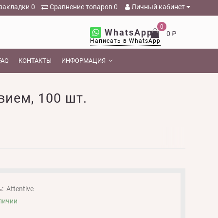
закладки
0
Сравнение товаров
0
Личный кабинет
0
WhatsApp
0 ₽
Написать в WhatsApp
FAQ
КОНТАКТЫ
ИНФОРМАЦИЯ
ием, 100 шт.
:
Attentive
личии