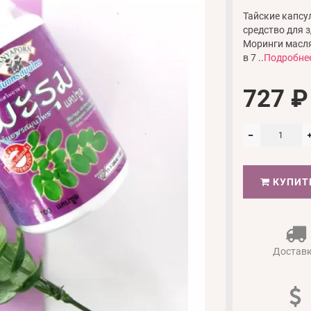
Тайские капсул
средство для 
Моринги масля
в 7 ..
Подробне
727 ₽
КУПИТ
Достав