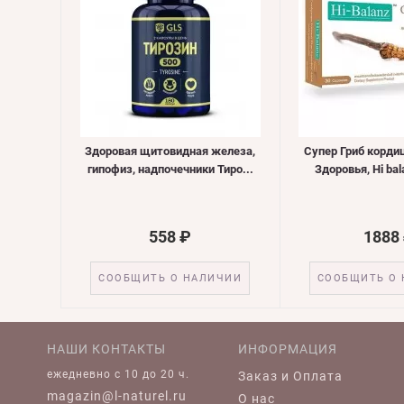
Здоровая щитовидная железа,
Супер Гриб корди
гипофиз, надпочечники Тиро...
Здоровья, Hi bal
558 ₽
1888
СООБЩИТЬ О НАЛИЧИИ
СООБЩИТЬ О
НАШИ КОНТАКТЫ
ИНФОРМАЦИЯ
ежедневно c 10 до 20 ч.
Заказ и Оплата
magazin@l-naturel.ru
О нас