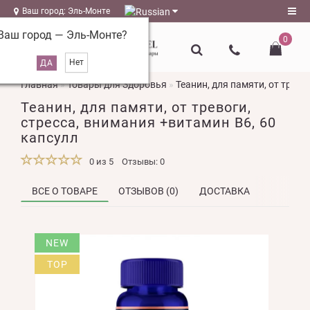
Ваш город: Эль-Монте
Ваш город —
Эль-Монте
?
0
Регистрация
Главная
Товары для Здоровья
Теанин, для памяти, от трево
Авторизация
Теанин, для памяти, от тревоги,
magazin@l-
стресса, внимания +витамин В6, 60
naturel.ru
капсулл
Мои
0 из 5
Отзывы: 0
закладки
0
ВСЕ О ТОВАРЕ
ОТЗЫВОВ (0)
ДОСТАВКА
Сравнение
товаров
0
NEW
TOP