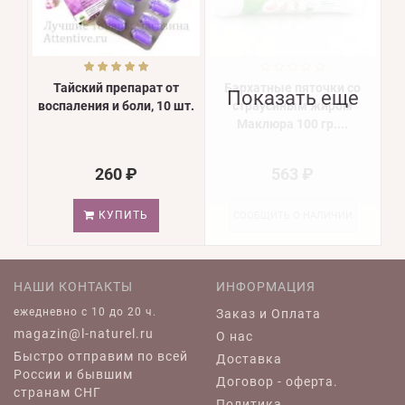
Тайский препарат от
Бархатные пяточки со
Показать еще
воспаления и боли, 10 шт.
страусиным жиром
Маклюра 100 гр....
260 ₽
563 ₽
КУПИТЬ
СООБЩИТЬ О НАЛИЧИИ
НАШИ КОНТАКТЫ
ИНФОРМАЦИЯ
ежедневно c 10 до 20 ч.
Заказ и Оплата
magazin@l-naturel.ru
О нас
Быстро отправим по всей
Доставка
России и бывшим
Договор - оферта.
странам СНГ
Политика