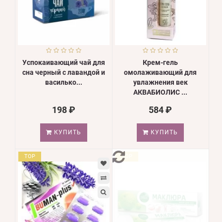
Успокаивающий чай для
Крем-гель
сна черный с лавандой и
омолаживающий для
василько...
увлажнения век
АКВАБИОЛИС ...
198 ₽
584 ₽
КУПИТЬ
КУПИТЬ
TOP
TOP