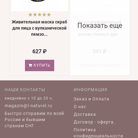
Живительная маска скраб
Восстанавливающий
Показать еще
для лица с вулканической
твердый шампунь на
пемзо...
основе пивных дро...
627 ₽
341 ₽
КУПИТЬ
СООБЩИТЬ О НАЛИЧИИ
НАШИ КОНТАКТЫ
ИНФОРМАЦИЯ
ежедневно c 10 до 20 ч.
Заказ и Оплата
magazin@l-naturel.ru
О нас
Быстро отправим по всей
Доставка
России и бывшим
Договор - оферта.
странам СНГ
Политика
конфиденциальности