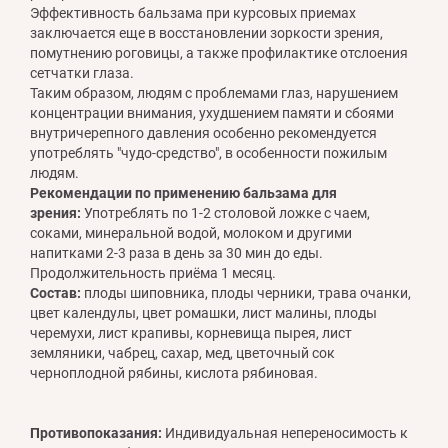
Эффективность бальзама при курсовых приемах
заключается еще в восстановлении зоркости зрения,
помутнению роговицы, а также профилактике отслоения
сетчатки глаза.
Таким образом, людям с проблемами глаз, нарушением
концентрации внимания, ухудшением памяти и сбоями
внутричерепного давления особенно рекомендуется
употреблять "чудо-средство", в особенности пожилым
людям.
Рекомендации по применению бальзама для
зрения:
Употреблять по 1-2 столовой ложке с чаем,
соками, минеральной водой, молоком и другими
напитками 2-3 раза в день за 30 мин до еды.
Продолжительность приёма 1 месяц.
Состав:
плоды шиповника, плоды черники, трава очанки,
цвет календулы, цвет ромашки, лист малины, плоды
черемухи, лист крапивы, корневища пырея, лист
земляники, чабрец, сахар, мед, цветочный сок
черноплодной рябины, кислота рябиновая.
Противопоказания:
Индивидуальная непереносимость к