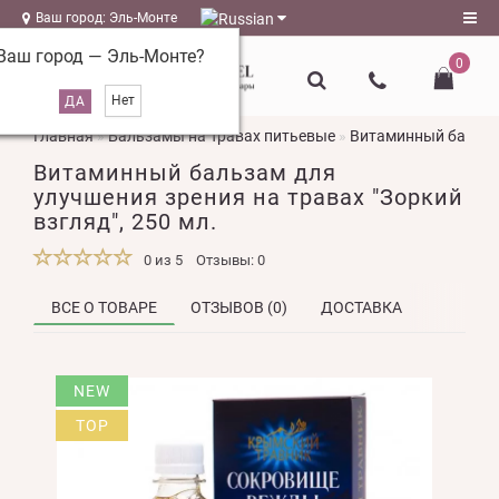
Ваш город: Эль-Монте
Ваш город —
Эль-Монте
?
0
Регистрация
Главная
Бальзамы на Травах питьевые
Витаминный бальзам
Авторизация
Витаминный бальзам для
magazin@l-
улучшения зрения на травах "Зоркий
naturel.ru
взгляд", 250 мл.
Мои
0 из 5
Отзывы: 0
закладки
0
ВСЕ О ТОВАРЕ
ОТЗЫВОВ (0)
ДОСТАВКА
Сравнение
товаров
0
NEW
TOP