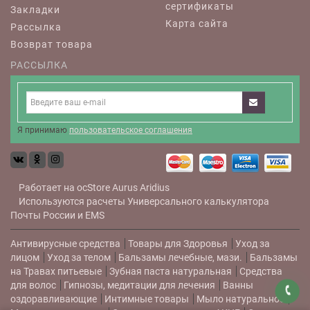
сертификаты
Закладки
Карта сайта
Рассылка
Возврат товара
РАССЫЛКА
Я принимаю
пользовательское соглашения
Работает на
ocStore
Aurus
Aridius
Используются расчеты
Универсального калькулятора
Почты России и EMS
Антивирусные средства
Товары для Здоровья
Уход за
лицом
Уход за телом
Бальзамы лечебные, мази.
Бальзамы
на Травах питьевые
Зубная паста натуральная
Средства
для волос
Гипнозы, медитации для лечения
Ванны
оздоравливающие
Интимные товары
Мыло натуральное