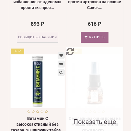
избавление от аденомы
против артрозов на основе
простаты, прос...
Сакск...
893 ₽
616 ₽
КУПИТЬ
СООБЩИТЬ О НАЛИЧИИ
TOP
TOP
Витамин С
Омолаживающий крем на
Показать еще
высокоактивный без
миндальном масле для
сахара, 20 шипучих табле...
кожи вокру...