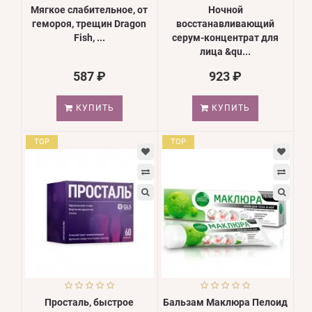
Мягкое слабительное, от
Ночной
гемороя, трещин Dragon
восстанавливающий
Fish, ...
серум-концентрат для
лица &qu...
587 ₽
923 ₽
КУПИТЬ
КУПИТЬ
TOP
TOP
Просталь, быстрое
Бальзам Маклюра Пелоид