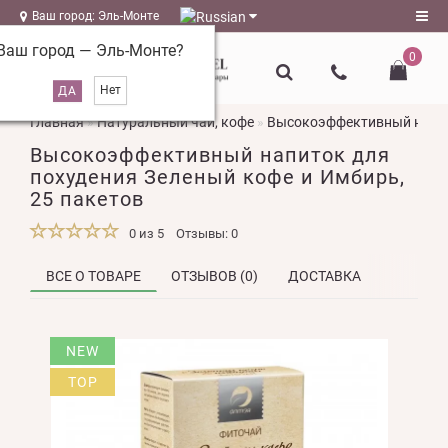
Ваш город: Эль-Монте
Ваш город —
Эль-Монте
?
0
Регистрация
Главная
Натуральный чай, кофе
Высокоэффективный напито
Авторизация
Высокоэффективный напиток для
magazin@l-
похудения Зеленый кофе и Имбирь,
naturel.ru
25 пакетов
Мои
0 из 5
Отзывы: 0
закладки
0
ВСЕ О ТОВАРЕ
ОТЗЫВОВ (0)
ДОСТАВКА
Сравнение
товаров
0
NEW
TOP