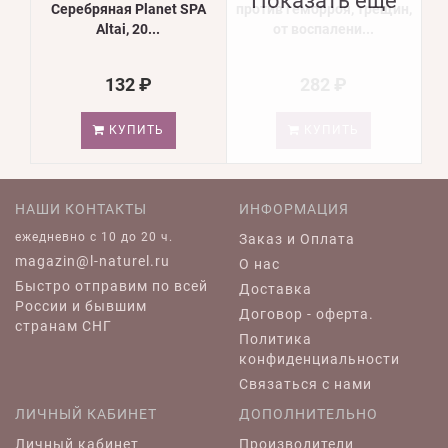
Показать еще
Серебряная Planet SPA
против геморроя, трещин,
Altai, 20...
от воспалени...
132 ₽
282 ₽
КУПИТЬ
КУПИТЬ
НАШИ КОНТАКТЫ
ИНФОРМАЦИЯ
ежедневно c 10 до 20 ч.
Заказ и Оплата
magazin@l-naturel.ru
О нас
Быстро отправим по всей
Доставка
России и бывшим
Договор - оферта.
странам СНГ
Политика
конфиденциальности
Связаться с нами
ЛИЧНЫЙ КАБИНЕТ
ДОПОЛНИТЕЛЬНО
Личный кабинет
Производители