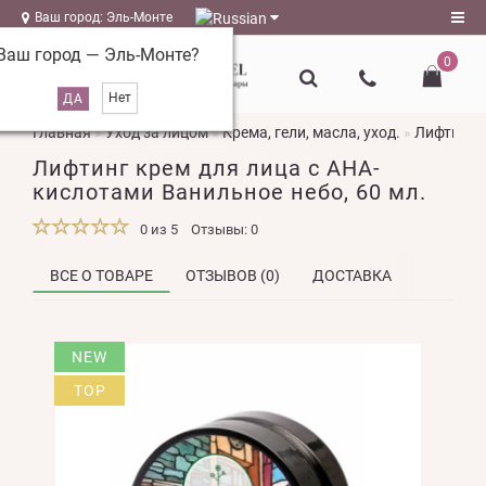
Ваш город: Эль-Монте
Ваш город —
Эль-Монте
?
0
Регистрация
Главная
Уход за лицом
Крема, гели, масла, уход.
Лифтинг к
Авторизация
Лифтинг крем для лица с АНА-
magazin@l-
кислотами Ванильное небо, 60 мл.
naturel.ru
0 из 5
Отзывы: 0
Мои
закладки
0
ВСЕ О ТОВАРЕ
ОТЗЫВОВ (0)
ДОСТАВКА
Сравнение
NEW
товаров
0
TOP