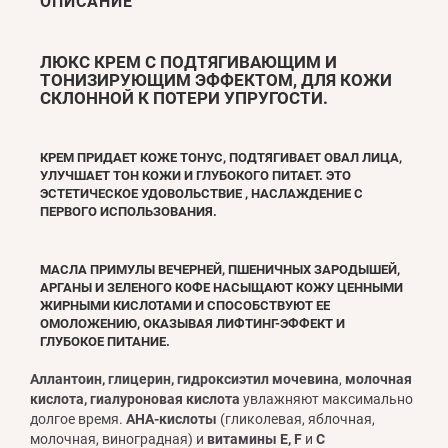
ОПИСАНИЕ
ЛЮКС КРЕМ С ПОДТЯГИВАЮЩИМ И
ТОНИЗИРУЮЩИМ ЭФФЕКТОМ, ДЛЯ КОЖИ
СКЛОННОЙ К ПОТЕРИ УПРУГОСТИ.
КРЕМ ПРИДАЕТ КОЖЕ ТОНУС, ПОДТЯГИВАЕТ ОВАЛ ЛИЦА,
УЛУЧШАЕТ ТОН КОЖИ И ГЛУБОКОГО ПИТАЕТ. ЭТО
ЭСТЕТИЧЕСКОЕ УДОВОЛЬСТВИЕ , НАСЛАЖДЕНИЕ С
ПЕРВОГО ИСПОЛЬЗОВАНИЯ.
МАСЛА ПРИМУЛЫ ВЕЧЕРНЕЙ, ПШЕНИЧНЫХ ЗАРОДЫШЕЙ,
АРГАНЫ
И
ЗЕЛЕНОГО КОФЕ
НАСЫЩАЮТ КОЖУ ЦЕННЫМИ
ЖИРНЫМИ КИСЛОТАМИ И СПОСОБСТВУЮТ ЕЕ
ОМОЛОЖЕНИЮ, ОКАЗЫВАЯ ЛИФТИНГ-ЭФФЕКТ И
ГЛУБОКОЕ ПИТАНИЕ.
Аллантоин, глицерин, гидроксиэтил мочевина
,
молочная
кислота, гиалуроновая кислота
увлажняют максимально
долгое время.
АНА-кислоты
(гликолевая, яблочная,
молочная, виноградная) и
витамины E, F
и
С