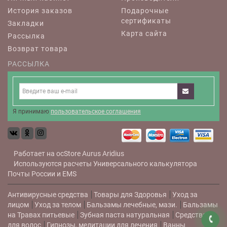
История заказов
Подарочные
сертификаты
Закладки
Карта сайта
Рассылка
Возврат товара
РАССЫЛКА
Я принимаю
пользовательское соглашения
Работает на
ocStore
Aurus
Aridius
Используются расчеты
Универсального калькулятора
Почты России и EMS
Антивирусные средства
Товары для Здоровья
Уход за
лицом
Уход за телом
Бальзамы лечебные, мази.
Бальзамы
на Травах питьевые
Зубная паста натуральная
Средства
для волос
Гипнозы, медитации для лечения
Ванны