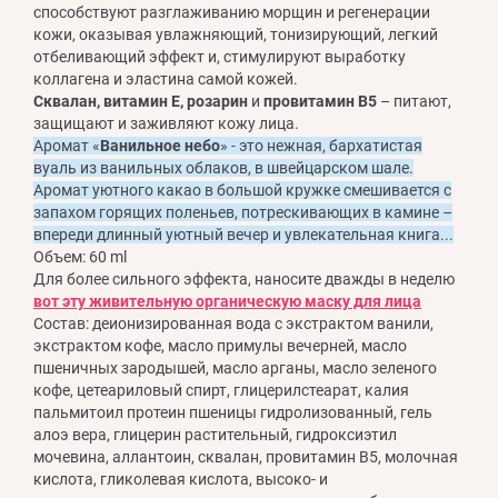
способствуют разглаживанию морщин и регенерации
кожи, оказывая увлажняющий, тонизирующий, легкий
отбеливающий эффект и, стимулируют выработку
коллагена и эластина самой кожей.
Сквалан, витамин Е, розарин
и
провитамин В5
– питают,
защищают и заживляют кожу лица.
Аромат «
Ванильное небо
» - это нежная, бархатистая
вуаль из ванильных облаков, в швейцарском шале.
Аромат уютного какао в большой кружке смешивается с
запахом горящих поленьев, потрескивающих в камине –
впереди длинный уютный вечер и увлекательная книга...
Объем: 60 ml
Для более сильного эффекта, наносите дважды в неделю
вот эту живительную органическую маску для лица
Состав: деионизированная вода с экстрактом ванили,
экстрактом кофе, масло примулы вечерней, масло
пшеничных зародышей, масло арганы, масло зеленого
кофе, цетеариловый спирт, глицерилстеарат, калия
пальмитоил протеин пшеницы гидролизованный, гель
алоэ вера, глицерин растительный, гидроксиэтил
мочевина, аллантоин, сквалан, провитамин В5, молочная
кислота, гликолевая кислота, высоко- и