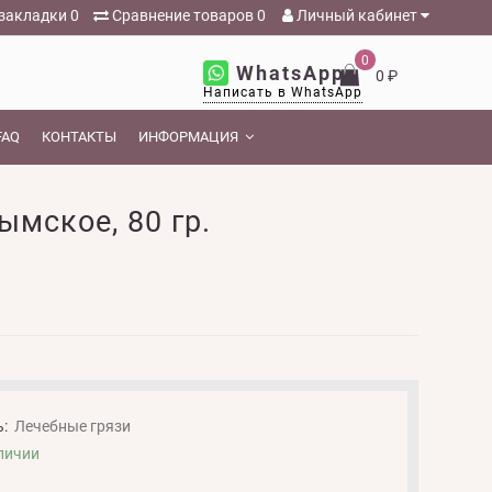
закладки
0
Сравнение товаров
0
Личный кабинет
0
WhatsApp
0 ₽
Написать в WhatsApp
FAQ
КОНТАКТЫ
ИНФОРМАЦИЯ
мское, 80 гр.
:
Лечебные грязи
личии