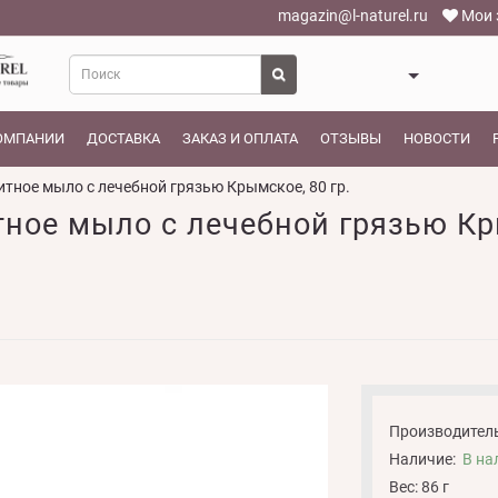
magazin@l-naturel.ru
Мои 
ОМПАНИИ
ДОСТАВКА
ЗАКАЗ И ОПЛАТА
ОТЗЫВЫ
НОВОСТИ
тное мыло с лечебной грязью Крымское, 80 гр.
ое мыло с лечебной грязью Кры
Производитель
Наличие:
В на
Вес: 86 г