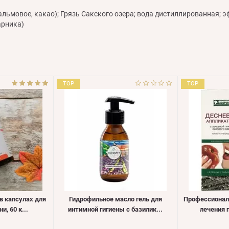
альмовое, какао); Грязь Сакского озера; вода дистиллированная; 
арника)
TOP
TOP
в капсулах для
Гидрофильное масло гель для
Профессионал
и, 60 к...
интимной гигиены с базилик...
лечения п