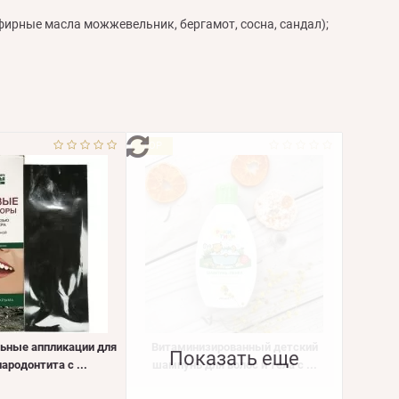
эфирные масла можжевельник, бергамот, сосна, сандал);
TOP
ьные аппликации для
Витаминизированный детский
Показать еще
ародонтита с ...
шампунь для волос и тела с ...