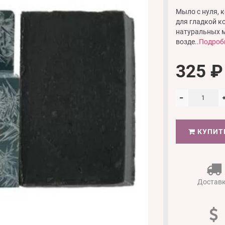
Мыло с нуля, 
для гладкой к
натуральных м
возде..
Подроб
325 ₽
КУПИТ
Достав