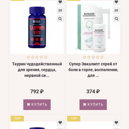
Таурин чудодейственный
Супер Эвкалипт спрей от
для зрения, сердца,
боли в горле, воспалении,
нервной си...
для ...
792 ₽
374 ₽
КУПИТЬ
КУПИТЬ
TOP
TOP