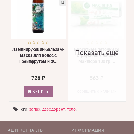
Ламинирующий бальзам-
Бархатные пяточки со
Показать еще
маска для волос с
страусиным жиром
Грейпфрутом и Ф...
Маклюра 100 гр....
726 ₽
563 ₽
КУПИТЬ
СООБЩИТЬ О НАЛИЧИИ
Теги:
запах
,
дезодорант
,
тело
,
НАШИ КОНТАКТЫ
ИНФОРМАЦИЯ