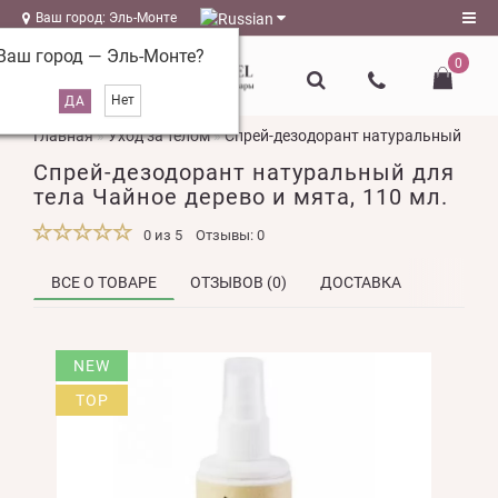
Ваш город: Эль-Монте
Ваш город —
Эль-Монте
?
0
Регистрация
Главная
Уход за телом
Спрей-дезодорант натуральный для т
Авторизация
Спрей-дезодорант натуральный для
magazin@l-
тела Чайное дерево и мята, 110 мл.
naturel.ru
0 из 5
Отзывы: 0
Мои
закладки
0
ВСЕ О ТОВАРЕ
ОТЗЫВОВ (0)
ДОСТАВКА
Сравнение
NEW
товаров
0
TOP